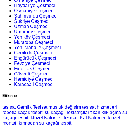
Orhaniye Çeşmeci
Haydariye Çeşmeci
Osmaniye Çeşmeci
Şahinyurdu Çeşmeci
Şükriye Çeşmeci
Uzman Çeşmeci
Umurbey Çeşmeci
Yeniköy Çeşmeci
Muratoba Çeşmeci
Yeni Mahalle Çeşmeci
Gemlikte Çeşmeci
Engürücük Çeşmeci
Fevziye Çeşmeci
Fındıcak Çeşmeci
Güvenli Çeşmeci
Hamidiye Çeşmeci
Karacaali Çeşmeci
Etiketler
tesisat
Gemlik Tesisat
musluk değişim
tesisat hizmetleri
robotla kaçak tespiti
su kaçağı
Tesisatçılar
tıkanıklık açma
su
kaçağı tespiti
klozet
Kalorifer Tesisatı
Kat Kaloriferi
klozet
montajı
kırmadan su kaçağı tespiti