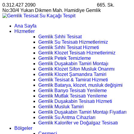
0.312.427 2090
satis@ankarahosting.com.tr
665. Sk.
No:30/4 Yukarı Dikmen Mah. Hamidiye Gemlik
Ana Sayfa
Hizmetler
Gemlik Sıhhi Tesisat
Gemlik Su Tesisatı Hizmetlerimiz
Gemlik Sıhhi Tesisat Hizmeti
Gemlik Klozet Tesisatı Hizmetlerimiz
Gemlik Petek Temizleme
Gemlik Duşakabin Tamiri Montajı
Gemlik Klozet Sifon Musluk Onarımı
Gemlik Klozet Şamandıra Tamiri
Gemlik Tesisat & Tamirat Hizmeti
Gemlik Batarya, klozet, musluk değişimi
Gemlik Banyo Tesisatı Yenileme
Gemlik Mutfak Tesisatı Yenileme
Gemlik Duşakabin Tesisatı Hizmeti
Gemlik Musluk Tamiri
Gemlik Duşakabin Tamiri Montajı Fiyatları
Gemlik Su Arıtma Cihazları
Gemlik Kalorifer ve Doğalgaz Tesisatı
Bölgeler
Çeşmeci