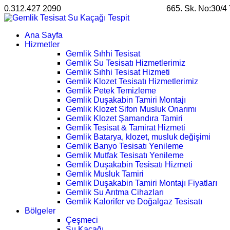
0.312.427 2090
satis@ankarahosting.com.tr
665. Sk. No:30/4
Ana Sayfa
Hizmetler
Gemlik Sıhhi Tesisat
Gemlik Su Tesisatı Hizmetlerimiz
Gemlik Sıhhi Tesisat Hizmeti
Gemlik Klozet Tesisatı Hizmetlerimiz
Gemlik Petek Temizleme
Gemlik Duşakabin Tamiri Montajı
Gemlik Klozet Sifon Musluk Onarımı
Gemlik Klozet Şamandıra Tamiri
Gemlik Tesisat & Tamirat Hizmeti
Gemlik Batarya, klozet, musluk değişimi
Gemlik Banyo Tesisatı Yenileme
Gemlik Mutfak Tesisatı Yenileme
Gemlik Duşakabin Tesisatı Hizmeti
Gemlik Musluk Tamiri
Gemlik Duşakabin Tamiri Montajı Fiyatları
Gemlik Su Arıtma Cihazları
Gemlik Kalorifer ve Doğalgaz Tesisatı
Bölgeler
Çeşmeci
Su Kaçağı