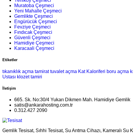
Yeniköy Çeşmeci
Muratoba Çeşmeci
Yeni Mahalle Çeşmeci
Gemlikte Çeşmeci
Engürücük Çeşmeci
Fevziye Çeşmeci
Fındıcak Çeşmeci
Güvenli Çeşmeci
Hamidiye Çeşmeci
Karacaali Çeşmeci
Etiketler
tıkanıklık açma
tamirat
tuvalet açma
Kat Kaloriferi
boru açma
k
Ustası
klozet tamiri
İletişim
665. Sk. No:30/4 Yukarı Dikmen Mah. Hamidiye Gemlik
satis@ankarahosting.com.tr
0.312.427 2090
Gemlik Tesisat, Sıhhi Tesisat, Su Arıtma Cihazı, Kameralı Su 