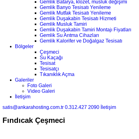
Gemlik Batarya, klozet, musluk değişimi
Gemlik Banyo Tesisatı Yenileme
Gemlik Mutfak Tesisatı Yenileme
Gemlik Duşakabin Tesisatı Hizmeti
Gemlik Musluk Tamiri
Gemlik Duşakabin Tamiri Montajı Fiyatları
Gemlik Su Arıtma Cihazları
Gemlik Kalorifer ve Doğalgaz Tesisatı
Bölgeler
Çeşmeci
Su Kaçağı
Tesisat
Tesisatçı
Tıkanıklık Açma
Galeriler
Foto Galeri
Video Galeri
İletişim
satis@ankarahosting.com.tr
0.312.427 2090
İletişim
Fındıcak Çeşmeci
Ana Sayfa