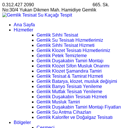
0.312.427 2090
satis@ankarahosting.com.tr
665. Sk.
No:30/4 Yukarı Dikmen Mah. Hamidiye Gemlik
Ana Sayfa
Hizmetler
Gemlik Sıhhi Tesisat
Gemlik Su Tesisatı Hizmetlerimiz
Gemlik Sıhhi Tesisat Hizmeti
Gemlik Klozet Tesisatı Hizmetlerimiz
Gemlik Petek Temizleme
Gemlik Duşakabin Tamiri Montajı
Gemlik Klozet Sifon Musluk Onarımı
Gemlik Klozet Şamandıra Tamiri
Gemlik Tesisat & Tamirat Hizmeti
Gemlik Batarya, klozet, musluk değişimi
Gemlik Banyo Tesisatı Yenileme
Gemlik Mutfak Tesisatı Yenileme
Gemlik Duşakabin Tesisatı Hizmeti
Gemlik Musluk Tamiri
Gemlik Duşakabin Tamiri Montajı Fiyatları
Gemlik Su Arıtma Cihazları
Gemlik Kalorifer ve Doğalgaz Tesisatı
Bölgeler
Çeşmeci