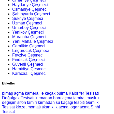
Orhaniye Çeşmeci
Haydariye Çeşmeci
Osmaniye Çeşmeci
Şahinyurdu Çeşmeci
Şükriye Çeşmeci
Uzman Çeşmeci
Umurbey Çeşmeci
Yeniköy Çeşmeci
Muratoba Çeşmeci
Yeni Mahalle Çeşmeci
Gemlikte Çeşmeci
Engürücük Çeşmeci
Fevziye Çeşmeci
Fındıcak Çeşmeci
Güvenli Çeşmeci
Hamidiye Çeşmeci
Karacaali Çeşmeci
Etiketler
pimaş açma
kamera ile kaçak bulma
Kalorifer Tesisatı
Doğalgaz Tesisatı
kırmadan boru açma
tamirat
musluk
değişim
sifon tamiri
kırmadan su kaçağı tespiti
Gemlik
Tesisat
klozet montajı
tıkanıklık açma
logar açma
Sıhhi
Tesisat