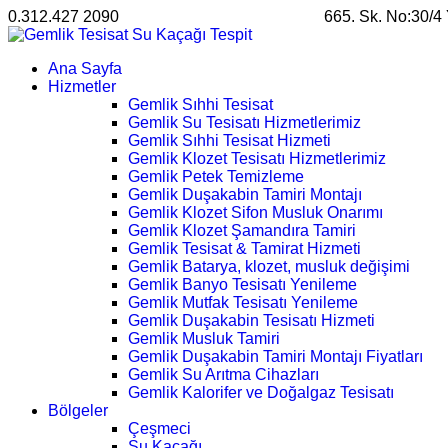
0.312.427 2090
satis@ankarahosting.com.tr
665. Sk. No:30/4
Ana Sayfa
Hizmetler
Gemlik Sıhhi Tesisat
Gemlik Su Tesisatı Hizmetlerimiz
Gemlik Sıhhi Tesisat Hizmeti
Gemlik Klozet Tesisatı Hizmetlerimiz
Gemlik Petek Temizleme
Gemlik Duşakabin Tamiri Montajı
Gemlik Klozet Sifon Musluk Onarımı
Gemlik Klozet Şamandıra Tamiri
Gemlik Tesisat & Tamirat Hizmeti
Gemlik Batarya, klozet, musluk değişimi
Gemlik Banyo Tesisatı Yenileme
Gemlik Mutfak Tesisatı Yenileme
Gemlik Duşakabin Tesisatı Hizmeti
Gemlik Musluk Tamiri
Gemlik Duşakabin Tamiri Montajı Fiyatları
Gemlik Su Arıtma Cihazları
Gemlik Kalorifer ve Doğalgaz Tesisatı
Bölgeler
Çeşmeci
Su Kaçağı