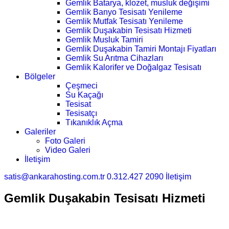
Gemlik Batarya, klozet, musluk değişimi
Gemlik Banyo Tesisatı Yenileme
Gemlik Mutfak Tesisatı Yenileme
Gemlik Duşakabin Tesisatı Hizmeti
Gemlik Musluk Tamiri
Gemlik Duşakabin Tamiri Montajı Fiyatları
Gemlik Su Arıtma Cihazları
Gemlik Kalorifer ve Doğalgaz Tesisatı
Bölgeler
Çeşmeci
Su Kaçağı
Tesisat
Tesisatçı
Tıkanıklık Açma
Galeriler
Foto Galeri
Video Galeri
İletişim
satis@ankarahosting.com.tr
0.312.427 2090
İletişim
Gemlik Duşakabin Tesisatı Hizmeti
Ana Sayfa