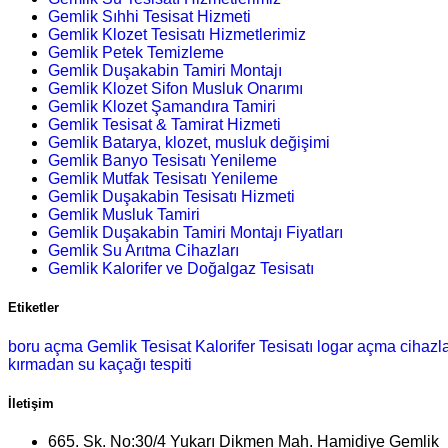
Gemlik Sıhhi Tesisat Hizmeti
Gemlik Klozet Tesisatı Hizmetlerimiz
Gemlik Petek Temizleme
Gemlik Duşakabin Tamiri Montajı
Gemlik Klozet Sifon Musluk Onarımı
Gemlik Klozet Şamandıra Tamiri
Gemlik Tesisat & Tamirat Hizmeti
Gemlik Batarya, klozet, musluk değişimi
Gemlik Banyo Tesisatı Yenileme
Gemlik Mutfak Tesisatı Yenileme
Gemlik Duşakabin Tesisatı Hizmeti
Gemlik Musluk Tamiri
Gemlik Duşakabin Tamiri Montajı Fiyatları
Gemlik Su Arıtma Cihazları
Gemlik Kalorifer ve Doğalgaz Tesisatı
Etiketler
boru açma
Gemlik Tesisat
Kalorifer Tesisatı
logar açma
cihazl
kırmadan su kaçağı tespiti
İletişim
665. Sk. No:30/4 Yukarı Dikmen Mah. Hamidiye Gemlik