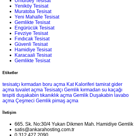
Umurbey Tesisat
Yeniköy Tesisat
Muratoba Tesisat
Yeni Mahalle Tesisat
Gemlikte Tesisat
Engürücük Tesisat
Fevziye Tesisat
Fındıcak Tesisat
Güvenli Tesisat
Hamidiye Tesisat
Karacaali Tesisat
Gemlikte Tesisat
Etiketler
tesisatçı
kırmadan boru açma
Kat Kaloriferi
tamirat
gider
açma
tuvalet açma
Tesisatçı Gemlik
kırmadan su kaçağı
tespiti
duşakabin
tıkanıklık açma
Gemlik Duşakabin
lavabo
açma
Çeşmeci Gemlik
pimaş açma
İletişim
665. Sk. No:30/4 Yukarı Dikmen Mah. Hamidiye Gemlik
satis@ankarahosting.com.tr
0.312.427 2090