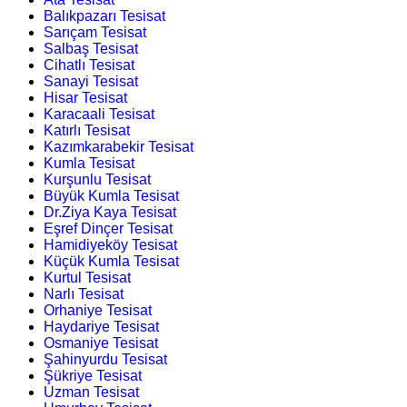
Balıkpazarı Tesisat
Sarıçam Tesisat
Salbaş Tesisat
Cihatlı Tesisat
Sanayi Tesisat
Hisar Tesisat
Karacaali Tesisat
Katırlı Tesisat
Kazımkarabekir Tesisat
Kumla Tesisat
Kurşunlu Tesisat
Büyük Kumla Tesisat
Dr.Ziya Kaya Tesisat
Eşref Dinçer Tesisat
Hamidiyeköy Tesisat
Küçük Kumla Tesisat
Kurtul Tesisat
Narlı Tesisat
Orhaniye Tesisat
Haydariye Tesisat
Osmaniye Tesisat
Şahinyurdu Tesisat
Şükriye Tesisat
Uzman Tesisat