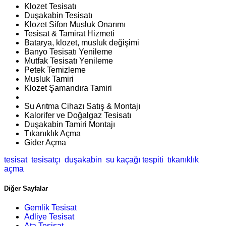
Klozet Tesisatı
Duşakabin Tesisatı
Klozet Sifon Musluk Onarımı
Tesisat & Tamirat Hizmeti
Batarya, klozet, musluk değişimi
Banyo Tesisatı Yenileme
Mutfak Tesisatı Yenileme
Petek Temizleme
Musluk Tamiri
Klozet Şamandıra Tamiri
Su Arıtma Cihazı Satış & Montajı
Kalorifer ve Doğalgaz Tesisatı
Duşakabin Tamiri Montajı
Tıkanıklık Açma
Gider Açma
tesisat
tesisatçı
duşakabin
su kaçağı tespiti
tıkanıklık
açma
Diğer Sayfalar
Gemlik Tesisat
Adliye Tesisat
Ata Tesisat