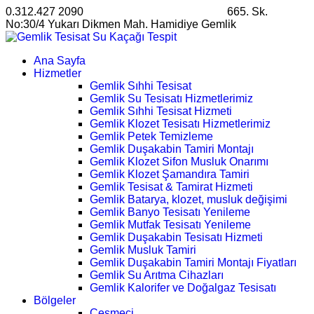
0.312.427 2090
satis@ankarahosting.com.tr
665. Sk.
No:30/4 Yukarı Dikmen Mah. Hamidiye Gemlik
Ana Sayfa
Hizmetler
Gemlik Sıhhi Tesisat
Gemlik Su Tesisatı Hizmetlerimiz
Gemlik Sıhhi Tesisat Hizmeti
Gemlik Klozet Tesisatı Hizmetlerimiz
Gemlik Petek Temizleme
Gemlik Duşakabin Tamiri Montajı
Gemlik Klozet Sifon Musluk Onarımı
Gemlik Klozet Şamandıra Tamiri
Gemlik Tesisat & Tamirat Hizmeti
Gemlik Batarya, klozet, musluk değişimi
Gemlik Banyo Tesisatı Yenileme
Gemlik Mutfak Tesisatı Yenileme
Gemlik Duşakabin Tesisatı Hizmeti
Gemlik Musluk Tamiri
Gemlik Duşakabin Tamiri Montajı Fiyatları
Gemlik Su Arıtma Cihazları
Gemlik Kalorifer ve Doğalgaz Tesisatı
Bölgeler
Çeşmeci