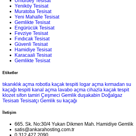
Umurbey Tesisat
Yeniköy Tesisat
Muratoba Tesisat
Yeni Mahalle Tesisat
Gemlikte Tesisat
Engürücük Tesisat
Fevziye Tesisat
Fındıcak Tesisat
Güvenli Tesisat
Hamidiye Tesisat
Karacaali Tesisat
Gemlikte Tesisat
Etiketler
tıkanıklık açma
robotla kaçak tespiti
logar açma
kırmadan su
kaçağı tespiti
kanal açma
lavabo açma
cihazla kaçak tespit
klozet
sifon tamiri
Çeşmeci Gemlik
duşakabin
Doğalgaz
Tesisatı
Tesisatçı Gemlik
su kaçağı
İletişim
665. Sk. No:30/4 Yukarı Dikmen Mah. Hamidiye Gemlik
satis@ankarahosting.com.tr
0.312.427 2090