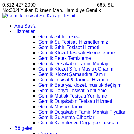
0.312.427 2090
satis@ankarahosting.com.tr
665. Sk.
No:30/4 Yukarı Dikmen Mah. Hamidiye Gemlik
Ana Sayfa
Hizmetler
Gemlik Sıhhi Tesisat
Gemlik Su Tesisatı Hizmetlerimiz
Gemlik Sıhhi Tesisat Hizmeti
Gemlik Klozet Tesisatı Hizmetlerimiz
Gemlik Petek Temizleme
Gemlik Duşakabin Tamiri Montajı
Gemlik Klozet Sifon Musluk Onarımı
Gemlik Klozet Şamandıra Tamiri
Gemlik Tesisat & Tamirat Hizmeti
Gemlik Batarya, klozet, musluk değişimi
Gemlik Banyo Tesisatı Yenileme
Gemlik Mutfak Tesisatı Yenileme
Gemlik Duşakabin Tesisatı Hizmeti
Gemlik Musluk Tamiri
Gemlik Duşakabin Tamiri Montajı Fiyatları
Gemlik Su Arıtma Cihazları
Gemlik Kalorifer ve Doğalgaz Tesisatı
Bölgeler
Çeşmeci