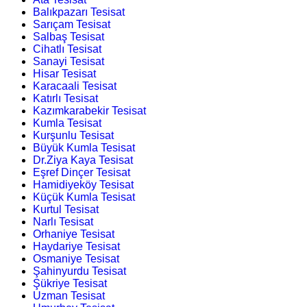
Balıkpazarı Tesisat
Sarıçam Tesisat
Salbaş Tesisat
Cihatlı Tesisat
Sanayi Tesisat
Hisar Tesisat
Karacaali Tesisat
Katırlı Tesisat
Kazımkarabekir Tesisat
Kumla Tesisat
Kurşunlu Tesisat
Büyük Kumla Tesisat
Dr.Ziya Kaya Tesisat
Eşref Dinçer Tesisat
Hamidiyeköy Tesisat
Küçük Kumla Tesisat
Kurtul Tesisat
Narlı Tesisat
Orhaniye Tesisat
Haydariye Tesisat
Osmaniye Tesisat
Şahinyurdu Tesisat
Şükriye Tesisat
Uzman Tesisat