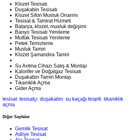
Klozet Tesisatı
Duşakabin Tesisatı
Klozet Sifon Musluk Onarımı
Tesisat & Tamirat Hizmeti
Batarya, klozet, musluk değişimi
Banyo Tesisatı Yenileme
Mutfak Tesisatı Yenileme
Petek Temizleme
Musluk Tamiri
Klozet Şamandıra Tamiri
Su Arıtma Cihazı Satış & Montajı
Kalorifer ve Doğalgaz Tesisatı
Duşakabin Tamiri Montajı
Tıkanıklık Açma
Gider Açma
tesisat
tesisatçı
duşakabin
su kaçağı tespiti
tıkanıklık
açma
Diğer Sayfalar
Gemlik Tesisat
Adliye Tesisat
Ata Tesisat