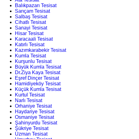
Balıkpazarı Tesisat
Sarıçam Tesisat
Salbaş Tesisat
Cihatlı Tesisat
Sanayi Tesisat
Hisar Tesisat
Karacaali Tesisat
Katırlı Tesisat
Kazımkarabekir Tesisat
Kumla Tesisat
Kurşunlu Tesisat
Büyük Kumla Tesisat
Dr.Ziya Kaya Tesisat
Eşref Dinçer Tesisat
Hamidiyeköy Tesisat
Küçük Kumla Tesisat
Kurtul Tesisat
Narlı Tesisat
Orhaniye Tesisat
Haydariye Tesisat
Osmaniye Tesisat
Şahinyurdu Tesisat
Şükriye Tesisat
Uzman Tesisat