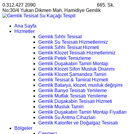
0.312.427 2090
satis@ankarahosting.com.tr
665. Sk.
No:30/4 Yukarı Dikmen Mah. Hamidiye Gemlik
Ana Sayfa
Hizmetler
Gemlik Sıhhi Tesisat
Gemlik Su Tesisatı Hizmetlerimiz
Gemlik Sıhhi Tesisat Hizmeti
Gemlik Klozet Tesisatı Hizmetlerimiz
Gemlik Petek Temizleme
Gemlik Duşakabin Tamiri Montajı
Gemlik Klozet Sifon Musluk Onarımı
Gemlik Klozet Şamandıra Tamiri
Gemlik Tesisat & Tamirat Hizmeti
Gemlik Batarya, klozet, musluk değişimi
Gemlik Banyo Tesisatı Yenileme
Gemlik Mutfak Tesisatı Yenileme
Gemlik Duşakabin Tesisatı Hizmeti
Gemlik Musluk Tamiri
Gemlik Duşakabin Tamiri Montajı Fiyatları
Gemlik Su Arıtma Cihazları
Gemlik Kalorifer ve Doğalgaz Tesisatı
Bölgeler
Çeşmeci