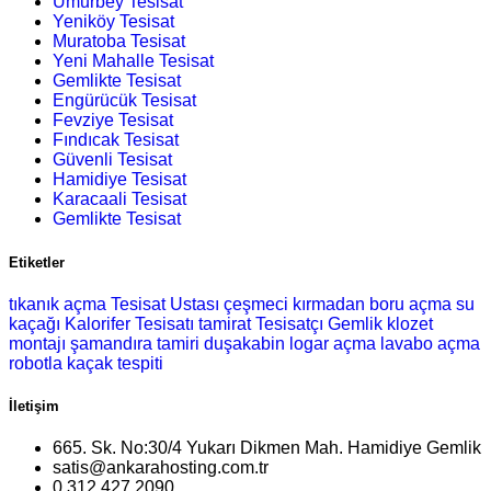
Umurbey Tesisat
Yeniköy Tesisat
Muratoba Tesisat
Yeni Mahalle Tesisat
Gemlikte Tesisat
Engürücük Tesisat
Fevziye Tesisat
Fındıcak Tesisat
Güvenli Tesisat
Hamidiye Tesisat
Karacaali Tesisat
Gemlikte Tesisat
Etiketler
tıkanık açma
Tesisat Ustası
çeşmeci
kırmadan boru açma
su
kaçağı
Kalorifer Tesisatı
tamirat
Tesisatçı Gemlik
klozet
montajı
şamandıra tamiri
duşakabin
logar açma
lavabo açma
robotla kaçak tespiti
İletişim
665. Sk. No:30/4 Yukarı Dikmen Mah. Hamidiye Gemlik
satis@ankarahosting.com.tr
0.312.427 2090