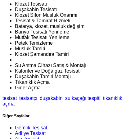
Klozet Tesisatı
Duşakabin Tesisatı
Klozet Sifon Musluk Onarımı
Tesisat & Tamirat Hizmeti
Batarya, klozet, musluk değişimi
Banyo Tesisatı Yenileme
Mutfak Tesisatı Yenileme
Petek Temizleme
Musluk Tamiri
Klozet Şamandıra Tamiri
Su Arıtma Cihazı Satış & Montajı
Kalorifer ve Doğalgaz Tesisatı
Duşakabin Tamiri Montajı
Tıkanıklık Açma
Gider Açma
tesisat
tesisatçı
duşakabin
su kaçağı tespiti
tıkanıklık
açma
Diğer Sayfalar
Gemlik Tesisat
Adliye Tesisat
Ata Tesisat