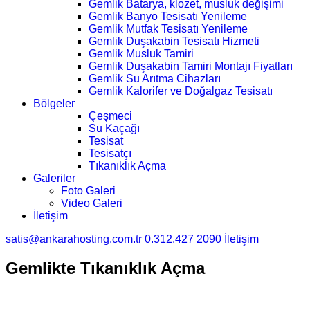
Gemlik Batarya, klozet, musluk değişimi
Gemlik Banyo Tesisatı Yenileme
Gemlik Mutfak Tesisatı Yenileme
Gemlik Duşakabin Tesisatı Hizmeti
Gemlik Musluk Tamiri
Gemlik Duşakabin Tamiri Montajı Fiyatları
Gemlik Su Arıtma Cihazları
Gemlik Kalorifer ve Doğalgaz Tesisatı
Bölgeler
Çeşmeci
Su Kaçağı
Tesisat
Tesisatçı
Tıkanıklık Açma
Galeriler
Foto Galeri
Video Galeri
İletişim
satis@ankarahosting.com.tr
0.312.427 2090
İletişim
Gemlikte Tıkanıklık Açma
Ana Sayfa