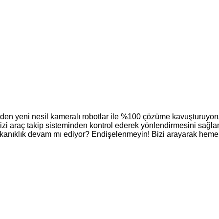
en yeni nesil kameralı robotlar ile %100 çözüme kavuşturuyor
imizi araç takip sisteminden kontrol ederek yönlendirmesini sağl
kanıklık devam mı ediyor? Endişelenmeyin! Bizi arayarak hemen