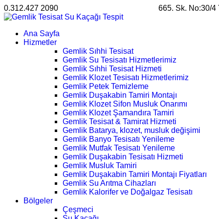
0.312.427 2090
satis@ankarahosting.com.tr
665. Sk. No:30/4
Ana Sayfa
Hizmetler
Gemlik Sıhhi Tesisat
Gemlik Su Tesisatı Hizmetlerimiz
Gemlik Sıhhi Tesisat Hizmeti
Gemlik Klozet Tesisatı Hizmetlerimiz
Gemlik Petek Temizleme
Gemlik Duşakabin Tamiri Montajı
Gemlik Klozet Sifon Musluk Onarımı
Gemlik Klozet Şamandıra Tamiri
Gemlik Tesisat & Tamirat Hizmeti
Gemlik Batarya, klozet, musluk değişimi
Gemlik Banyo Tesisatı Yenileme
Gemlik Mutfak Tesisatı Yenileme
Gemlik Duşakabin Tesisatı Hizmeti
Gemlik Musluk Tamiri
Gemlik Duşakabin Tamiri Montajı Fiyatları
Gemlik Su Arıtma Cihazları
Gemlik Kalorifer ve Doğalgaz Tesisatı
Bölgeler
Çeşmeci
Su Kaçağı