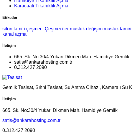
Hamidiye Tıkanıklık Açma
Karacaali Tıkanıklık Açma
Etiketler
sifon tamiri
çeşmeci
Çeşmeciler
musluk değişim
musluk tamiri
kanal açma
İletişim
665. Sk. No:30/4 Yukarı Dikmen Mah. Hamidiye Gemlik
satis@ankarahosting.com.tr
0.312.427 2090
Gemlik Tesisat, Sıhhi Tesisat, Su Arıtma Cihazı, Kameralı Su 
İletişim
665. Sk. No:30/4 Yukarı Dikmen Mah. Hamidiye Gemlik
satis@ankarahosting.com.tr
0.312.427 2090