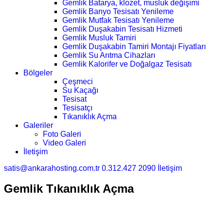
Gemlik Batarya, klozet, musluk değişimi
Gemlik Banyo Tesisatı Yenileme
Gemlik Mutfak Tesisatı Yenileme
Gemlik Duşakabin Tesisatı Hizmeti
Gemlik Musluk Tamiri
Gemlik Duşakabin Tamiri Montajı Fiyatları
Gemlik Su Arıtma Cihazları
Gemlik Kalorifer ve Doğalgaz Tesisatı
Bölgeler
Çeşmeci
Su Kaçağı
Tesisat
Tesisatçı
Tıkanıklık Açma
Galeriler
Foto Galeri
Video Galeri
İletişim
satis@ankarahosting.com.tr
0.312.427 2090
İletişim
Gemlik Tıkanıklık Açma
Ana Sayfa