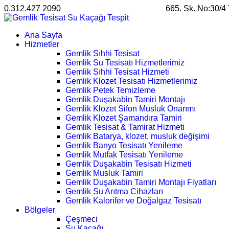
0.312.427 2090
satis@ankarahosting.com.tr
665. Sk. No:30/4
Ana Sayfa
Hizmetler
Gemlik Sıhhi Tesisat
Gemlik Su Tesisatı Hizmetlerimiz
Gemlik Sıhhi Tesisat Hizmeti
Gemlik Klozet Tesisatı Hizmetlerimiz
Gemlik Petek Temizleme
Gemlik Duşakabin Tamiri Montajı
Gemlik Klozet Sifon Musluk Onarımı
Gemlik Klozet Şamandıra Tamiri
Gemlik Tesisat & Tamirat Hizmeti
Gemlik Batarya, klozet, musluk değişimi
Gemlik Banyo Tesisatı Yenileme
Gemlik Mutfak Tesisatı Yenileme
Gemlik Duşakabin Tesisatı Hizmeti
Gemlik Musluk Tamiri
Gemlik Duşakabin Tamiri Montajı Fiyatları
Gemlik Su Arıtma Cihazları
Gemlik Kalorifer ve Doğalgaz Tesisatı
Bölgeler
Çeşmeci
Su Kaçağı