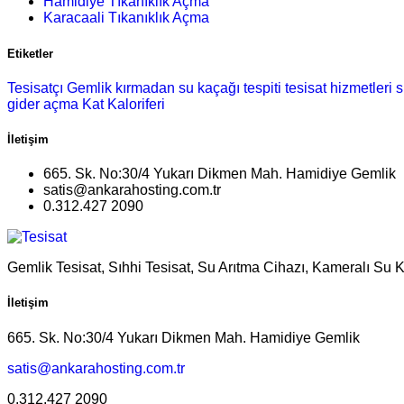
Hamidiye Tıkanıklık Açma
Karacaali Tıkanıklık Açma
Etiketler
Tesisatçı Gemlik
kırmadan su kaçağı tespiti
tesisat hizmetleri
s
gider açma
Kat Kaloriferi
İletişim
665. Sk. No:30/4 Yukarı Dikmen Mah. Hamidiye Gemlik
satis@ankarahosting.com.tr
0.312.427 2090
Gemlik Tesisat, Sıhhi Tesisat, Su Arıtma Cihazı, Kameralı Su 
İletişim
665. Sk. No:30/4 Yukarı Dikmen Mah. Hamidiye Gemlik
satis@ankarahosting.com.tr
0.312.427 2090