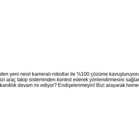
en yeni nesil kameralı robotlar ile %100 çözüme kavuşturuyor
imizi araç takip sisteminden kontrol ederek yönlendirmesini sağl
kanıklık devam mı ediyor? Endişelenmeyin! Bizi arayarak hemen