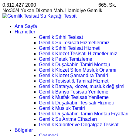
0.312.427 2090
satis@ankarahosting.com.tr
665. Sk.
No:30/4 Yukarı Dikmen Mah. Hamidiye Gemlik
Ana Sayfa
Hizmetler
Gemlik Sıhhi Tesisat
Gemlik Su Tesisatı Hizmetlerimiz
Gemlik Sıhhi Tesisat Hizmeti
Gemlik Klozet Tesisatı Hizmetlerimiz
Gemlik Petek Temizleme
Gemlik Duşakabin Tamiri Montajı
Gemlik Klozet Sifon Musluk Onarımı
Gemlik Klozet Şamandıra Tamiri
Gemlik Tesisat & Tamirat Hizmeti
Gemlik Batarya, klozet, musluk değişimi
Gemlik Banyo Tesisatı Yenileme
Gemlik Mutfak Tesisatı Yenileme
Gemlik Duşakabin Tesisatı Hizmeti
Gemlik Musluk Tamiri
Gemlik Duşakabin Tamiri Montajı Fiyatları
Gemlik Su Arıtma Cihazları
Gemlik Kalorifer ve Doğalgaz Tesisatı
Bölgeler
Çeşmeci