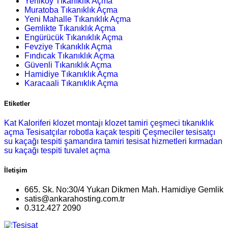
Yeniköy Tıkanıklık Açma
Muratoba Tıkanıklık Açma
Yeni Mahalle Tıkanıklık Açma
Gemlikte Tıkanıklık Açma
Engürücük Tıkanıklık Açma
Fevziye Tıkanıklık Açma
Fındıcak Tıkanıklık Açma
Güvenli Tıkanıklık Açma
Hamidiye Tıkanıklık Açma
Karacaali Tıkanıklık Açma
Etiketler
Kat Kaloriferi
klozet montajı
klozet tamiri
çeşmeci
tıkanıklık
açma
Tesisatçılar
robotla kaçak tespiti
Çeşmeciler
tesisatçı
su kaçağı tespiti
şamandıra tamiri
tesisat hizmetleri
kırmadan
su kaçağı tespiti
tuvalet açma
İletişim
665. Sk. No:30/4 Yukarı Dikmen Mah. Hamidiye Gemlik
satis@ankarahosting.com.tr
0.312.427 2090