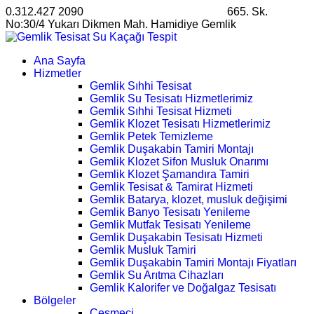
0.312.427 2090
satis@ankarahosting.com.tr
665. Sk.
No:30/4 Yukarı Dikmen Mah. Hamidiye Gemlik
Ana Sayfa
Hizmetler
Gemlik Sıhhi Tesisat
Gemlik Su Tesisatı Hizmetlerimiz
Gemlik Sıhhi Tesisat Hizmeti
Gemlik Klozet Tesisatı Hizmetlerimiz
Gemlik Petek Temizleme
Gemlik Duşakabin Tamiri Montajı
Gemlik Klozet Sifon Musluk Onarımı
Gemlik Klozet Şamandıra Tamiri
Gemlik Tesisat & Tamirat Hizmeti
Gemlik Batarya, klozet, musluk değişimi
Gemlik Banyo Tesisatı Yenileme
Gemlik Mutfak Tesisatı Yenileme
Gemlik Duşakabin Tesisatı Hizmeti
Gemlik Musluk Tamiri
Gemlik Duşakabin Tamiri Montajı Fiyatları
Gemlik Su Arıtma Cihazları
Gemlik Kalorifer ve Doğalgaz Tesisatı
Bölgeler
Çeşmeci