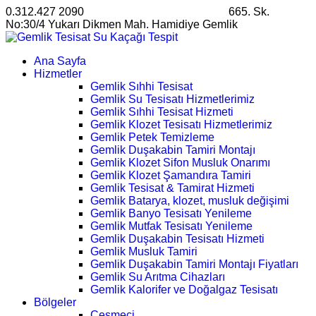
0.312.427 2090
satis@ankarahosting.com.tr
665. Sk.
No:30/4 Yukarı Dikmen Mah. Hamidiye Gemlik
Ana Sayfa
Hizmetler
Gemlik Sıhhi Tesisat
Gemlik Su Tesisatı Hizmetlerimiz
Gemlik Sıhhi Tesisat Hizmeti
Gemlik Klozet Tesisatı Hizmetlerimiz
Gemlik Petek Temizleme
Gemlik Duşakabin Tamiri Montajı
Gemlik Klozet Sifon Musluk Onarımı
Gemlik Klozet Şamandıra Tamiri
Gemlik Tesisat & Tamirat Hizmeti
Gemlik Batarya, klozet, musluk değişimi
Gemlik Banyo Tesisatı Yenileme
Gemlik Mutfak Tesisatı Yenileme
Gemlik Duşakabin Tesisatı Hizmeti
Gemlik Musluk Tamiri
Gemlik Duşakabin Tamiri Montajı Fiyatları
Gemlik Su Arıtma Cihazları
Gemlik Kalorifer ve Doğalgaz Tesisatı
Bölgeler
Çeşmeci