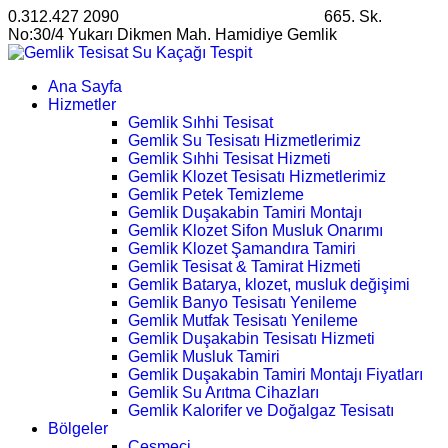
0.312.427 2090
satis@ankarahosting.com.tr
665. Sk.
No:30/4 Yukarı Dikmen Mah. Hamidiye Gemlik
Ana Sayfa
Hizmetler
Gemlik Sıhhi Tesisat
Gemlik Su Tesisatı Hizmetlerimiz
Gemlik Sıhhi Tesisat Hizmeti
Gemlik Klozet Tesisatı Hizmetlerimiz
Gemlik Petek Temizleme
Gemlik Duşakabin Tamiri Montajı
Gemlik Klozet Sifon Musluk Onarımı
Gemlik Klozet Şamandıra Tamiri
Gemlik Tesisat & Tamirat Hizmeti
Gemlik Batarya, klozet, musluk değişimi
Gemlik Banyo Tesisatı Yenileme
Gemlik Mutfak Tesisatı Yenileme
Gemlik Duşakabin Tesisatı Hizmeti
Gemlik Musluk Tamiri
Gemlik Duşakabin Tamiri Montajı Fiyatları
Gemlik Su Arıtma Cihazları
Gemlik Kalorifer ve Doğalgaz Tesisatı
Bölgeler
Çeşmeci