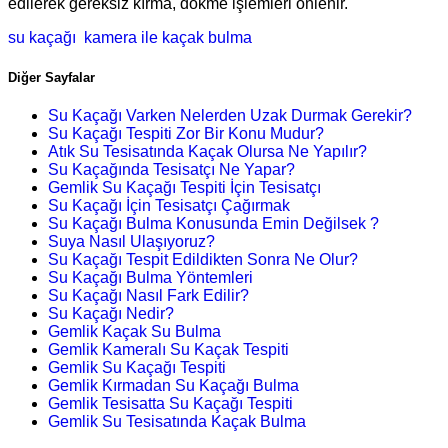
edilerek gereksiz kırma, dökme işlemleri önlenir.
su kaçağı
kamera ile kaçak bulma
Diğer Sayfalar
Su Kaçağı Varken Nelerden Uzak Durmak Gerekir?
Su Kaçağı Tespiti Zor Bir Konu Mudur?
Atık Su Tesisatında Kaçak Olursa Ne Yapılır?
Su Kaçağında Tesisatçı Ne Yapar?
Gemlik Su Kaçağı Tespiti İçin Tesisatçı
Su Kaçağı İçin Tesisatçı Çağırmak
Su Kaçağı Bulma Konusunda Emin Değilsek ?
Suya Nasıl Ulaşıyoruz?
Su Kaçağı Tespit Edildikten Sonra Ne Olur?
Su Kaçağı Bulma Yöntemleri
Su Kaçağı Nasıl Fark Edilir?
Su Kaçağı Nedir?
Gemlik Kaçak Su Bulma
Gemlik Kameralı Su Kaçak Tespiti
Gemlik Su Kaçağı Tespiti
Gemlik Kırmadan Su Kaçağı Bulma
Gemlik Tesisatta Su Kaçağı Tespiti
Gemlik Su Tesisatında Kaçak Bulma