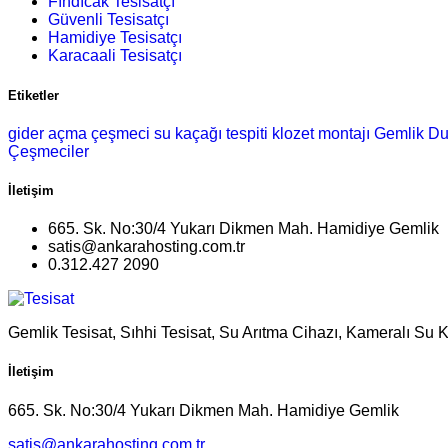
Fındıcak Tesisatçı
Güvenli Tesisatçı
Hamidiye Tesisatçı
Karacaali Tesisatçı
Etiketler
gider açma
çeşmeci
su kaçağı tespiti
klozet montajı
Gemlik Du
Çeşmeciler
İletişim
665. Sk. No:30/4 Yukarı Dikmen Mah. Hamidiye Gemlik
satis@ankarahosting.com.tr
0.312.427 2090
Gemlik Tesisat, Sıhhi Tesisat, Su Arıtma Cihazı, Kameralı Su 
İletişim
665. Sk. No:30/4 Yukarı Dikmen Mah. Hamidiye Gemlik
satis@ankarahosting.com.tr