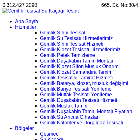
0.312.427 2090
satis@ankarahosting.com.tr
665. Sk. No:30/4
Ana Sayfa
Hizmetler
Gemlik Sıhhi Tesisat
Gemlik Su Tesisatı Hizmetlerimiz
Gemlik Sıhhi Tesisat Hizmeti
Gemlik Klozet Tesisatı Hizmetlerimiz
Gemlik Petek Temizleme
Gemlik Duşakabin Tamiri Montajı
Gemlik Klozet Sifon Musluk Onarımı
Gemlik Klozet Şamandıra Tamiri
Gemlik Tesisat & Tamirat Hizmeti
Gemlik Batarya, klozet, musluk değişimi
Gemlik Banyo Tesisatı Yenileme
Gemlik Mutfak Tesisatı Yenileme
Gemlik Duşakabin Tesisatı Hizmeti
Gemlik Musluk Tamiri
Gemlik Duşakabin Tamiri Montajı Fiyatları
Gemlik Su Arıtma Cihazları
Gemlik Kalorifer ve Doğalgaz Tesisatı
Bölgeler
Çeşmeci
Su Kaçağı