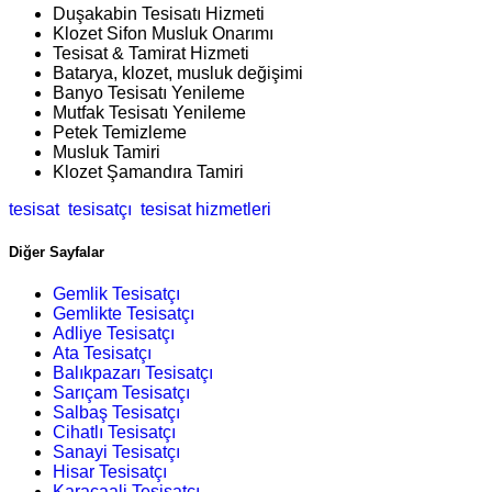
Duşakabin Tesisatı Hizmeti
Klozet Sifon Musluk Onarımı
Tesisat & Tamirat Hizmeti
Batarya, klozet, musluk değişimi
Banyo Tesisatı Yenileme
Mutfak Tesisatı Yenileme
Petek Temizleme
Musluk Tamiri
Klozet Şamandıra Tamiri
tesisat
tesisatçı
tesisat hizmetleri
Diğer Sayfalar
Gemlik Tesisatçı
Gemlikte Tesisatçı
Adliye Tesisatçı
Ata Tesisatçı
Balıkpazarı Tesisatçı
Sarıçam Tesisatçı
Salbaş Tesisatçı
Cihatlı Tesisatçı
Sanayi Tesisatçı
Hisar Tesisatçı
Karacaali Tesisatçı