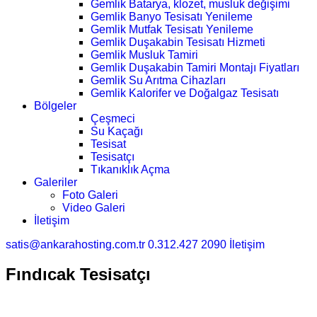
Gemlik Batarya, klozet, musluk değişimi
Gemlik Banyo Tesisatı Yenileme
Gemlik Mutfak Tesisatı Yenileme
Gemlik Duşakabin Tesisatı Hizmeti
Gemlik Musluk Tamiri
Gemlik Duşakabin Tamiri Montajı Fiyatları
Gemlik Su Arıtma Cihazları
Gemlik Kalorifer ve Doğalgaz Tesisatı
Bölgeler
Çeşmeci
Su Kaçağı
Tesisat
Tesisatçı
Tıkanıklık Açma
Galeriler
Foto Galeri
Video Galeri
İletişim
satis@ankarahosting.com.tr
0.312.427 2090
İletişim
Fındıcak Tesisatçı
Ana Sayfa