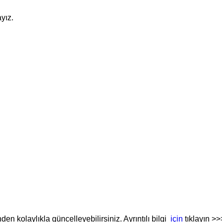
yız.
den kolaylıkla güncelleyebilirsiniz. Ayrıntılı bilgi
için
tıklayın >>