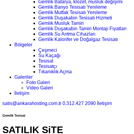
Gemlik Batarya, klozet, musluk değişimi
Gemlik Banyo Tesisatı Yenileme
Gemlik Mutfak Tesisatı Yenileme
Gemlik Duşakabin Tesisatı Hizmeti
Gemlik Musluk Tamiri
Gemlik Duşakabin Tamiri Montajı Fiyatları
Gemlik Su Arıtma Cihazları
Gemlik Kalorifer ve Doğalgaz Tesisatı
Bölgeler
Çeşmeci
Su Kaçağı
Tesisat
Tesisatçı
Tıkanıklık Açma
Galeriler
Foto Galeri
Video Galeri
İletişim
satis@ankarahosting.com.tr
0.312.427 2090
İletişim
Gemlik Tesisat
SATILIK SiTE