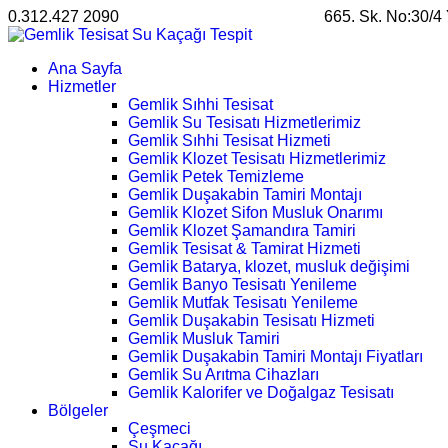
0.312.427 2090
satis@ankarahosting.com.tr
665. Sk. No:30/4
Ana Sayfa
Hizmetler
Gemlik Sıhhi Tesisat
Gemlik Su Tesisatı Hizmetlerimiz
Gemlik Sıhhi Tesisat Hizmeti
Gemlik Klozet Tesisatı Hizmetlerimiz
Gemlik Petek Temizleme
Gemlik Duşakabin Tamiri Montajı
Gemlik Klozet Sifon Musluk Onarımı
Gemlik Klozet Şamandıra Tamiri
Gemlik Tesisat & Tamirat Hizmeti
Gemlik Batarya, klozet, musluk değişimi
Gemlik Banyo Tesisatı Yenileme
Gemlik Mutfak Tesisatı Yenileme
Gemlik Duşakabin Tesisatı Hizmeti
Gemlik Musluk Tamiri
Gemlik Duşakabin Tamiri Montajı Fiyatları
Gemlik Su Arıtma Cihazları
Gemlik Kalorifer ve Doğalgaz Tesisatı
Bölgeler
Çeşmeci
Su Kaçağı