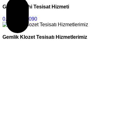
Gemlik Sıhhi Tesisat Hizmeti
0.312.427 2090
Gemlik Klozet Tesisatı Hizmetlerimiz
0.312.427 2090
Gemlik Petek Temizleme
0.312.427 2090
Gemlik Duşakabin Tamiri Montajı
0.312.427 2090
Gemlik Klozet Sifon Musluk Onarımı
0.312.427 2090